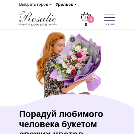
Выбрать город
Уральск
0
0
Вам перезв
+7 (747) 094-11-
+7 (707) 202-34-
36
40
Порадуй любимого
человека букетом